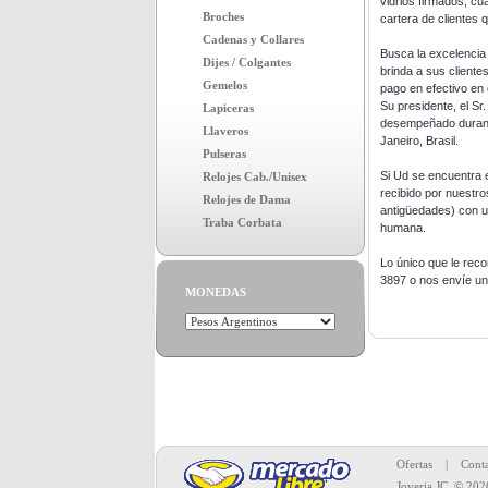
vidrios firmados, cu
Broches
cartera de clientes 
Cadenas y Collares
Busca la excelencia
Dijes / Colgantes
brinda a sus client
Gemelos
pago en efectivo en 
Su presidente, el S
Lapiceras
desempeñado durant
Llaveros
Janeiro, Brasil.
Pulseras
Si Ud se encuentra 
Relojes Cab./Unisex
recibido por nuestr
Relojes de Dama
antigüedades) con un
Traba Corbata
humana.
Lo único que le reco
3897 o nos envíe un 
MONEDAS
Toda la merc
Ofertas
|
Conta
Joyeria JC
© 202