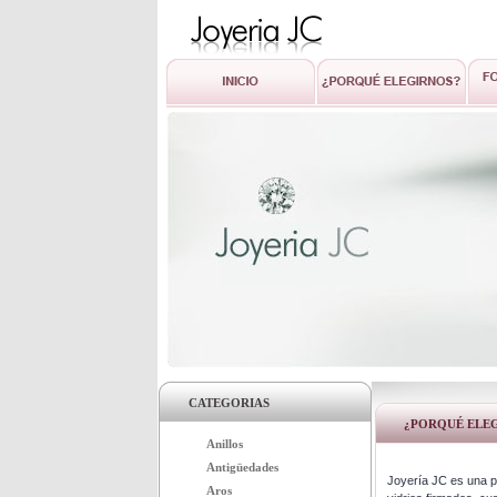
CATEGORIAS
¿PORQUÉ ELE
Anillos
Antigüedades
Joyería JC es una p
Aros