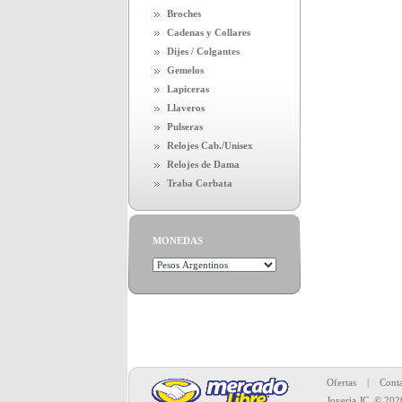
Broches
Cadenas y Collares
Dijes / Colgantes
Gemelos
Lapiceras
Llaveros
Pulseras
Relojes Cab./Unisex
Relojes de Dama
Traba Corbata
MONEDAS
Toda la merc
Ofertas
|
Conta
Joyeria JC
© 202