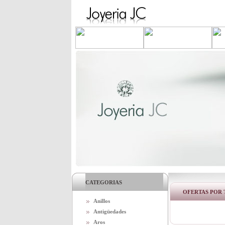
CATEGORIAS
OFERTAS POR 
Anillos
Antigüedades
Aros