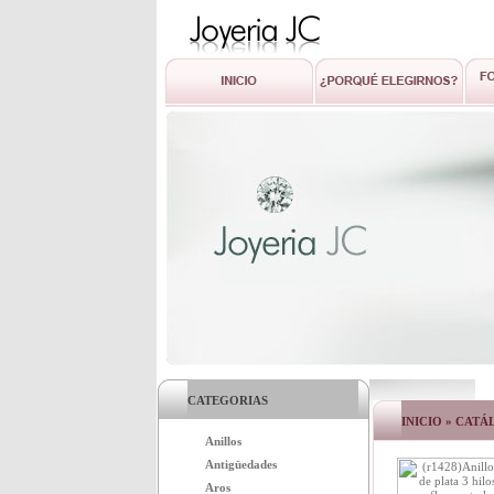
CATEGORIAS
INICIO
»
CATÁ
Anillos
Antigüedades
Aros