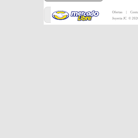
Toda la merc
Ofertas
|
Conta
Joyeria JC
© 202