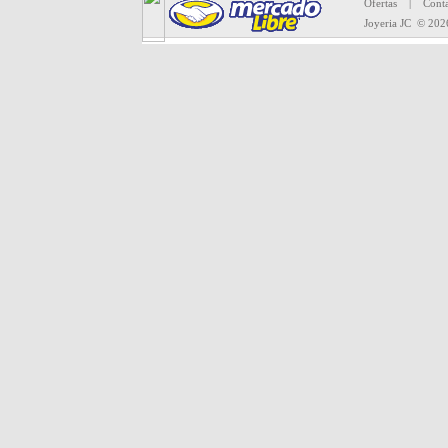
Ofertas
|
Conta
Joyeria JC
© 202