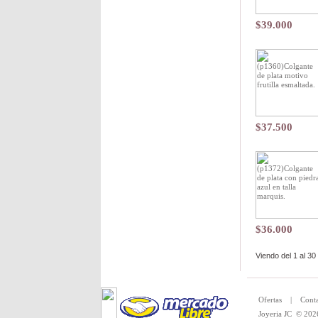
$39.000
$37.500
$36.000
Viendo del
1
al
30
Toda la merc
Ofertas
|
Conta
Joyeria JC
© 202