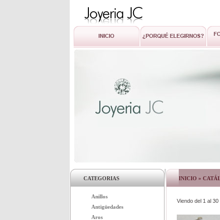
CATEGORIAS
INICIO
»
CATÁ
Anillos
Viendo del
1
al
30
Antigüedades
Aros