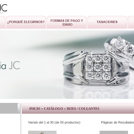
INICIO
»
CATÁLOGO
»
DIJES / COLGANTES
Viendo del
1
al
30
(de
55
productos)
Páginas de Resultado