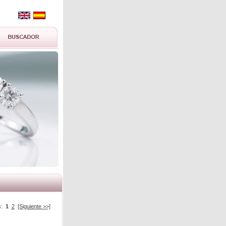
s:
1
2
[Siguiente >>]