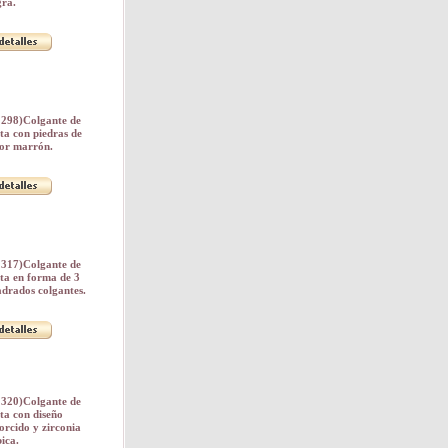
ra.
1298)Colgante de
ta con piedras de
lor marrón.
1317)Colgante de
ta en forma de 3
drados colgantes.
1320)Colgante de
ta con diseño
orcido y zirconia
ica.