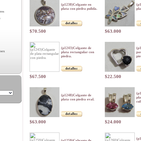
(p1238)Colgante en
(p
plata con piedra pulida.
pla
res
s
$70.500
$63.000
(p1243)Colgante de
(p
isex
plata rectangular con
pas
piedra.
pie
a
$67.500
$22.500
(p
(p1248)Colgante de
pla
plata con piedra oval.
cub
$63.000
$24.000
(p
(p1259)Colgante de