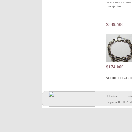
$349.500
$174.000
Viendo del
1
al
9
(
Toda la merc
Ofertas
|
Conta
Joyeria JC
© 202