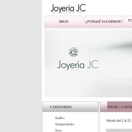
CATEGORIAS
INICIO
»
CATÁ
Anillos
Viendo del
1
al
21
Antigüedades
Aros