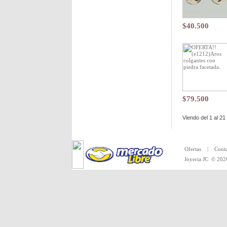
$40.500
$79.500
Viendo del
1
al
21
Toda la merc
Ofertas
|
Conta
Joyeria JC
© 202