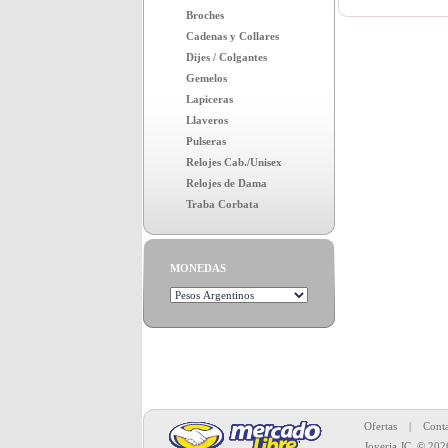
Broches
Cadenas y Collares
Dijes / Colgantes
Gemelos
Lapiceras
Llaveros
Pulseras
Relojes Cab./Unisex
Relojes de Dama
Traba Corbata
MONEDAS
Toda la merc
Ofertas
|
Conta
Joyeria JC
© 202