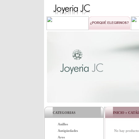
CATEGORIAS
INICIO
»
CATÁ
Anillos
Antigüedades
No hay productos 
Aros