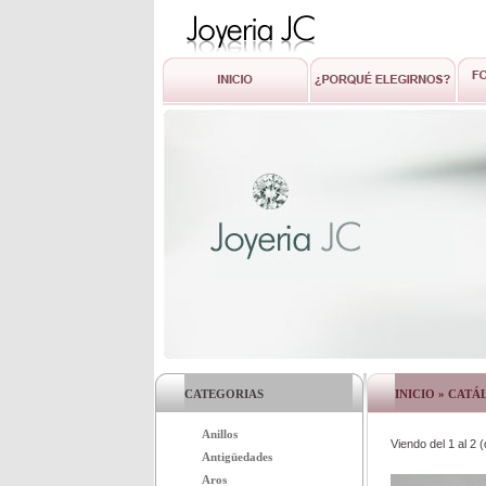
CATEGORIAS
INICIO
»
CATÁ
Anillos
Viendo del
1
al
2
(
Antigüedades
Aros