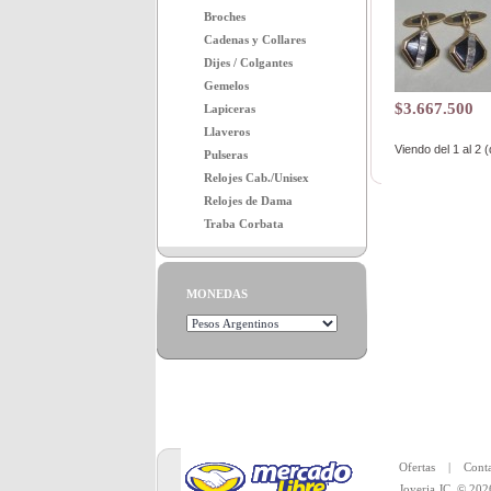
Broches
Cadenas y Collares
Dijes / Colgantes
Gemelos
$3.667.500
Lapiceras
Llaveros
Viendo del
1
al
2
(
Pulseras
Relojes Cab./Unisex
Relojes de Dama
Traba Corbata
MONEDAS
Toda la merc
Ofertas
|
Conta
Joyeria JC
© 202