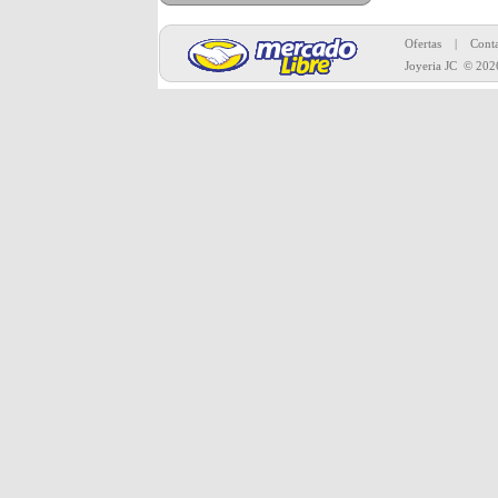
Toda la merc
Ofertas
|
Conta
Joyeria JC
© 202