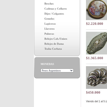
Broches
Cadenas y Collares
Dijes / Colgantes
Gemelos
$2.220.000
Lapiceras
Llaveros
Pulseras
Relojes Cab./Unisex
Relojes de Dama
Traba Corbata
$1.365.000
MONEDAS
$450.000
Viendo del
1
al
5
(