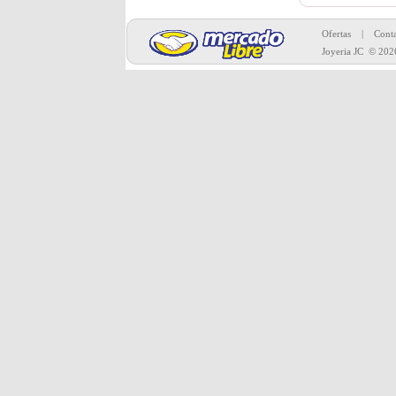
Toda la merc
Ofertas
|
Conta
Joyeria JC
© 202