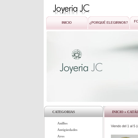
CATEGORIAS
INICIO
»
CATÁ
Anillos
Viendo del
1
al
5
(
Antigüedades
Aros